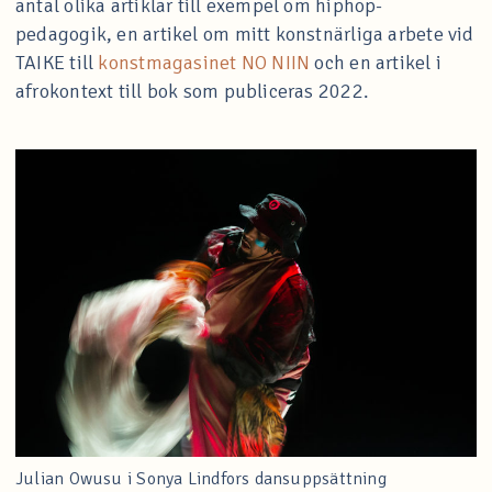
antal olika artiklar till exempel om hiphop-
pedagogik, en artikel om mitt konstnärliga arbete vid
TAIKE till
konstmagasinet NO NIIN
och en artikel i
afrokontext till bok som publiceras 2022.
Julian Owusu i Sonya Lindfors dansuppsättning