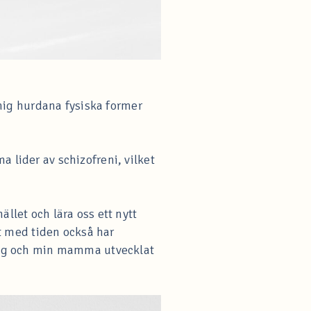
r mig hurdana fysiska former
 lider av schizofreni, vilket
llet och lära oss ett nytt
et med tiden också har
r jag och min mamma utvecklat