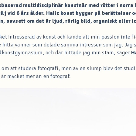
sbaserad multidisciplinär konstnär med rötter i norra 
ilj vid 6 års ålder. Haliz konst bygger på berättelser 
n, oavsett om det är ljud, rörlig bild, organiskt eller 
et intresserad av konst och kände att min passion inte f
e hitta vänner som delade samma intressen som jag. Jag sö
ldkonstgymnasium, och där hittade jag min stam, säger
H
 om att studera fotografi, men av en slump blev det stud
n är mycket mer än en fotograf.