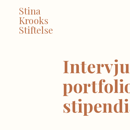
Stina
Krooks
Stiftelse
Intervj
portfol
stipendi