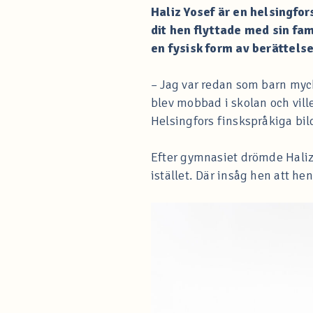
Haliz Yosef är en helsingfor
dit hen flyttade med sin fam
en fysisk form av berättelse
– Jag var redan som barn myck
blev mobbad i skolan och vill
Helsingfors finskspråkiga bi
Efter gymnasiet drömde Haliz
istället. Där insåg hen att he