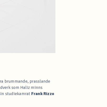
 vara brummande, prasslande
ljudverk som Haliz minns
 sin studiekamrat
Frank Rizzo