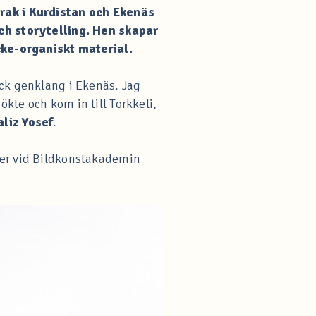
Irak i Kurdistan och Ekenäs
och storytelling. Hen skapar
icke-organiskt material.
ick genklang i Ekenäs. Jag
kte och kom in till Torkkeli,
aliz Yosef
.
ier vid Bildkonstakademin