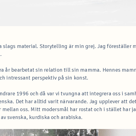
la slags material. Storytelling är min grej. Jag föreställe
.
era år bearbetat sin relation till sin mamma. Hennes mamma
och intressant perspektiv på sin konst.
ndrare 1996 och då var vi tvungna att integrera oss i samhä
svenska. Det har alltid varit närvarande. Jag upplever att d
r mellan oss. Mitt modersmål har rostat och i stället ha
 av svenska, kurdiska och arabiska.